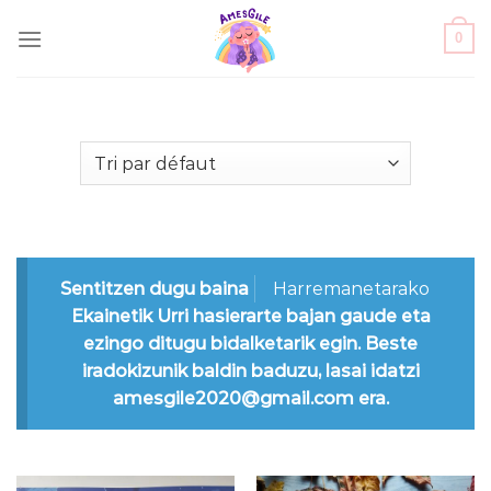
Skip
0
to
content
Sentitzen dugu baina
Harremanetarako
Ekainetik Urri hasierarte bajan gaude eta
ezingo ditugu bidalketarik egin. Beste
iradokizunik baldin baduzu, lasai idatzi
amesgile2020@gmail.com era.