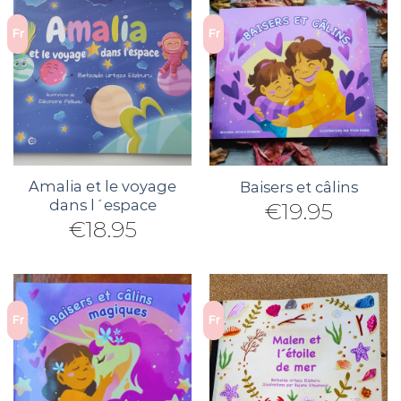
Fr
Fr
Amalia et le voyage
Baisers et câlins
dans l´espace
€
19.95
€
18.95
Fr
Fr