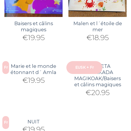
Baisers et câlins
Malen et l´étoile de
magiques
mer
€
19.95
€
18.95
Marie et le monde
MUSU ETA
Fr
EUSK + Fr
étonnant d´ Amla
BESARKADA
MAGIKOAK/Baisers
€
19.95
et câlins magiques
€
20.95
NUIT
Fr
€
19.95