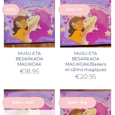
EUSK
EUSK + Fr
MUSU ETA
MUSU ETA
BESARKADA
BESARKADA
MAGIKOAK
MAGIKOAK/Baisers
et câlins magiques
€
18.95
€
20.95
EUSK + CAST
EUSK + Eng