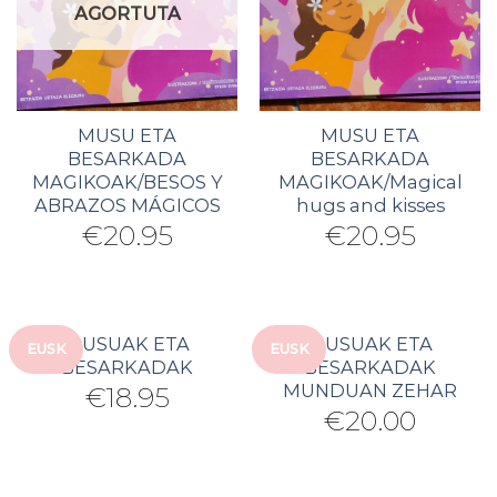
AGORTUTA
MUSU ETA
MUSU ETA
BESARKADA
BESARKADA
MAGIKOAK/BESOS Y
MAGIKOAK/Magical
ABRAZOS MÁGICOS
hugs and kisses
€
20.95
€
20.95
MUSUAK ETA
MUSUAK ETA
EUSK
EUSK
BESARKADAK
BESARKADAK
MUNDUAN ZEHAR
€
18.95
€
20.00