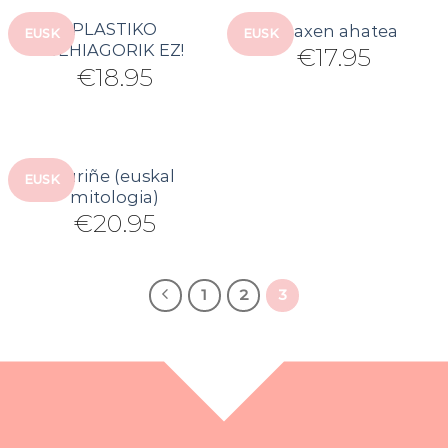
PLASTIKO
Unaxen ahatea
EUSK
EUSK
GEHIAGORIK EZ!
€
17.95
€
18.95
Zuriñe (euskal
EUSK
mitologia)
€
20.95
1
2
3