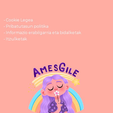
• Cookie Legea
• Pribatutasun politika
• Informazio erabilgarria eta bidalketak
• Itzulketak