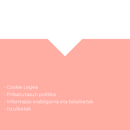
• Cookie Legea
• Pribatutasun politika
• Informazio erabilgarria eta bidalketak
• Itzulketak