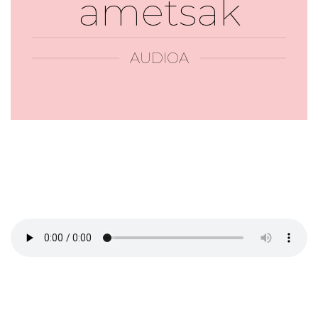
ametsak
AUDIOA