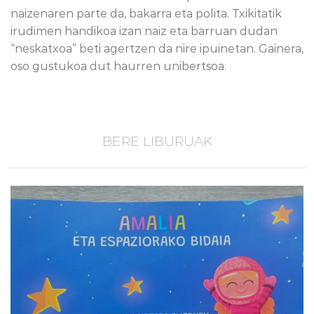
naizenaren parte da, bakarra eta polita. Txikitatik
irudimen handikoa izan naiz eta barruan dudan
“neskatxoa” beti agertzen da nire ipuinetan. Gainera,
oso gustukoa dut haurren unibertsoa.
BERE LIBURUAK