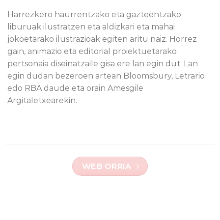
Harrezkero haurrentzako eta gazteentzako
liburuak ilustratzen eta aldizkari eta mahai
jokoetarako ilustrazioak egiten aritu naiz. Horrez
gain, animazio eta editorial proiektuetarako
pertsonaia diseinatzaile gisa ere lan egin dut. Lan
egin dudan bezeroen artean Bloomsbury, Letrario
edo RBA daude eta orain Amesgile
Argitaletxearekin.
WEB ORRIA