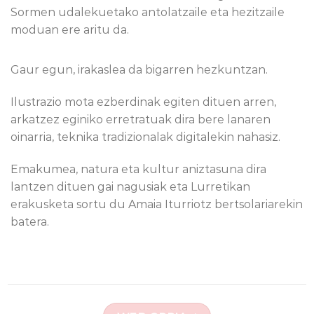
Sormen udalekuetako antolatzaile eta hezitzaile
moduan ere aritu da.
Gaur egun, irakaslea da bigarren hezkuntzan.
Ilustrazio mota ezberdinak egiten dituen arren,
arkatzez eginiko erretratuak dira bere lanaren
oinarria, teknika tradizionalak digitalekin nahasiz.
Emakumea, natura eta kultur aniztasuna dira
lantzen dituen gai nagusiak eta Lurretikan
erakusketa sortu du Amaia Iturriotz bertsolariarekin
batera.