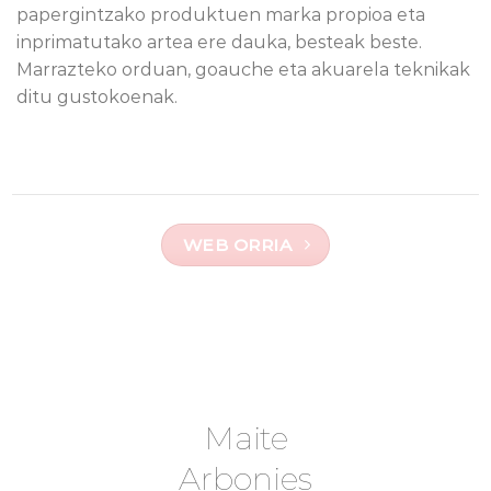
papergintzako produktuen marka propioa eta
inprimatutako artea ere dauka, besteak beste.
Marrazteko orduan, goauche eta akuarela teknikak
ditu gustokoenak.
WEB ORRIA
Maite
Arbonies