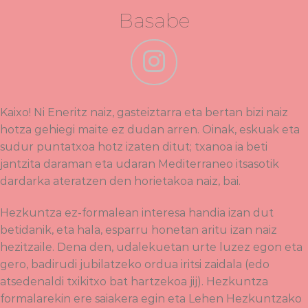
Basabe
Kaixo! Ni Eneritz naiz, gasteiztarra eta bertan bizi naiz
hotza gehiegi maite ez dudan arren. Oinak, eskuak eta
sudur puntatxoa hotz izaten ditut; txanoa ia beti
jantzita daraman eta udaran Mediterraneo itsasotik
dardarka ateratzen den horietakoa naiz, bai.
Hezkuntza ez-formalean interesa handia izan dut
betidanik, eta hala, esparru honetan aritu izan naiz
hezitzaile. Dena den, udalekuetan urte luzez egon eta
gero, badirudi jubilatzeko ordua iritsi zaidala (edo
atsedenaldi txikitxo bat hartzekoa jij). Hezkuntza
formalarekin ere saiakera egin eta Lehen Hezkuntzako