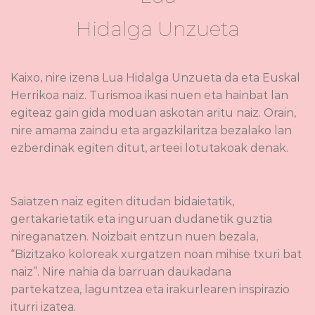
Hidalga Unzueta
Kaixo, nire izena Lua Hidalga Unzueta da eta Euskal
Herrikoa naiz. Turismoa ikasi nuen eta hainbat lan
egiteaz gain gida moduan askotan aritu naiz. Orain,
nire amama zaindu eta argazkilaritza bezalako lan
ezberdinak egiten ditut, arteei lotutakoak denak.
Saiatzen naiz egiten ditudan bidaietatik,
gertakarietatik eta inguruan dudanetik guztia
nireganatzen. Noizbait entzun nuen bezala,
“Bizitzako koloreak xurgatzen noan mihise txuri bat
naiz”. Nire nahia da barruan daukadana
partekatzea, laguntzea eta irakurlearen inspirazio
iturri izatea.