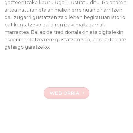
gazteentzako liburu ugari ilustratu ditu. Bojanaren
artea naturan eta animalien erreinuan oinarritzen
da. Izugarri gustatzen zaio lehen begiratuan istorio
bat kontatzeko gai diren izaki maitagarriak
marraztea. Baliabide tradizionalekin eta digitalekin
esperimentatzea ere gustatzen zaio, bere artea are
gehiago garatzeko.
WEB ORRIA