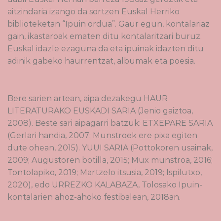
aitzindaria izango da sortzen Euskal Herriko
biblioteketan “Ipuin ordua”. Gaur egun, kontalariaz
gain, ikastaroak ematen ditu kontalaritzari buruz.
Euskal idazle ezaguna da eta ipuinak idazten ditu
adinik gabeko haurrentzat, albumak eta poesia.
Bere sarien artean, aipa dezakegu HAUR
LITERATURAKO EUSKADI SARIA (Jenio gaiztoa,
2008). Beste sari aipagarri batzuk: ETXEPARE SARIA
(Gerlari handia, 2007; Munstroek ere pixa egiten
dute ohean, 2015). YUUI SARIA (Pottokoren usainak,
2009; Augustoren botilla, 2015; Mux munstroa, 2016;
Tontolapiko, 2019; Martzelo itsusia, 2019; Ispilutxo,
2020), edo URREZKO KALABAZA, Tolosako Ipuin-
kontalarien ahoz-ahoko festibalean, 2018an.