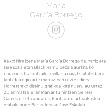
María
García Borrego
Kaixo! Nire izena María García Borrego da, nahiz eta
sare sozialetan Black Ramu bezala aurkituko
nauzuen. Ilustratzaile sevillarra naiz, txikitatik bere
lanbidea egin arte marrazteari utzi ez diona.
Horretarako diseinu grafikoa ikasi nuen, lau urtez
2D animatzaile lanetan aritu nintzen Genera
Games-en eta ondoren, kontzeptu artea ikastea
erabaki nuen Bartzelonako Joso Eskolan.