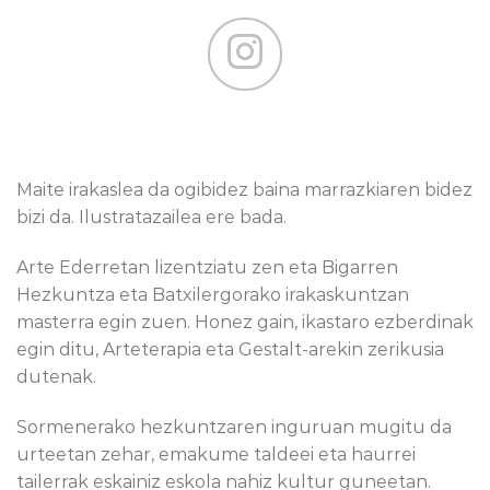
Maite irakaslea da ogibidez baina marrazkiaren bidez
bizi da. Ilustratazailea ere bada.
Arte Ederretan lizentziatu zen eta Bigarren
Hezkuntza eta Batxilergorako irakaskuntzan
masterra egin zuen. Honez gain, ikastaro ezberdinak
egin ditu, Arteterapia eta Gestalt-arekin zerikusia
dutenak.
Sormenerako hezkuntzaren inguruan mugitu da
urteetan zehar, emakume taldeei eta haurrei
tailerrak eskainiz eskola nahiz kultur guneetan.