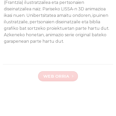
(Frantzia) ilustratzailea eta pertsonaien
diseinatzailea naiz. Pariseko LISSA-n 3D animazioa
ikasi nuen. Unibertsitatea amaitu ondoren, ipuinen
ilustratzaile, pertsonaien diseinatzaile eta biblia
grafiko bat sortzeko proiektuetan parte hartu dut.
Azkeneko honetan, animazio serie original bateko
garapenean parte hartu dut.
WEB ORRIA