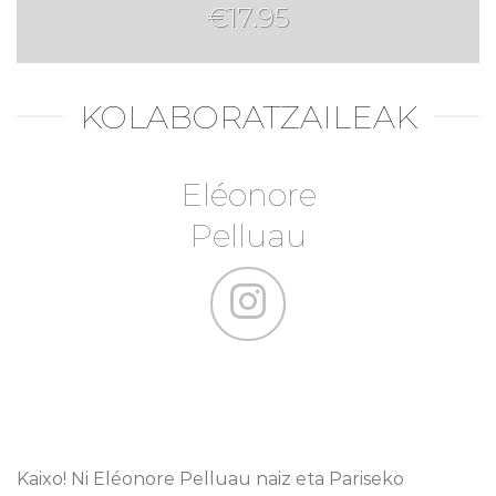
€
17.95
KOLABORATZAILEAK
Eléonore
Pelluau
Kaixo! Ni Eléonore Pelluau naiz eta Pariseko