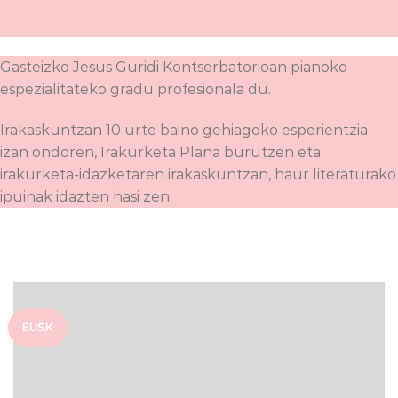
Gasteizko Jesus Guridi Kontserbatorioan pianoko
espezialitateko gradu profesionala du.
Irakaskuntzan 10 urte baino gehiagoko esperientzia
izan ondoren, Irakurketa Plana burutzen eta
irakurketa-idazketaren irakaskuntzan, haur literaturako
ipuinak idazten hasi zen.
EUSK