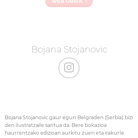
WEB ORRIA
Bojana Stojanovic
Bojana Stojanovic gaur egun Belgraden (Serbia) bizi
den ilustratzaile saritua da. Bere bokazioa
haurrentzako edizioan aurkitu zuen eta irakurle