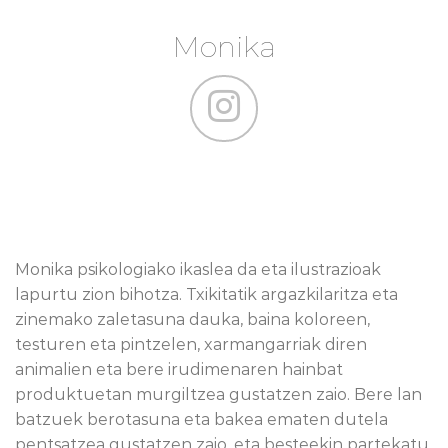
Monika
Monika psikologiako ikaslea da eta ilustrazioak
lapurtu zion bihotza. Txikitatik argazkilaritza eta
zinemako zaletasuna dauka, baina koloreen,
testuren eta pintzelen, xarmangarriak diren
animalien eta bere irudimenaren hainbat
produktuetan murgiltzea gustatzen zaio. Bere lan
batzuek berotasuna eta bakea ematen dutela
pentsatzea gustatzen zaio, eta besteekin partekatu