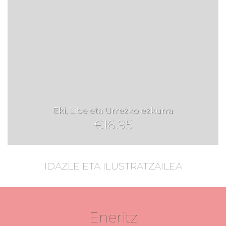
Eki, Libe eta Urrezko ezkurra
€
16.95
IDAZLE ETA ILUSTRATZAILEA
Eneritz