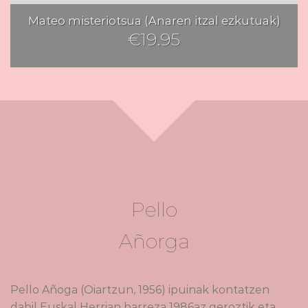
Mateo misteriotsua (Anaren itzal ezkutuak)
€
19.95
Pello
Añorga
Pello Añoga (Oiartzun, 1956) ipuinak kontatzen
dabil Euskal Herrian barreza 1986az geroztik eta