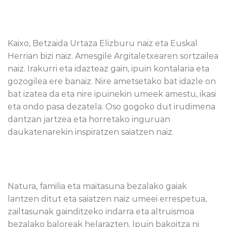
Kaixo, Betzaida Urtaza Elizburu naiz eta Euskal
Herrian bizi naiz. Amesgile Argitaletxearen sortzailea
naiz. Irakurri eta idazteaz gain, ipuin kontalaria eta
gozogilea ere banaiz. Nire ametsetako bat idazle on
bat izatea da eta nire ipuinekin umeek amestu, ikasi
eta ondo pasa dezatela. Oso gogoko dut irudimena
dantzan jartzea eta horretako inguruan
daukatenarekin inspiratzen saiatzen naiz.
Natura, familia eta maitasuna bezalako gaiak
lantzen ditut eta saiatzen naiz umeei errespetua,
zailtasunak gainditzeko indarra eta altruismoa
bezalako baloreak helarazten. Ipuin bakoitza ni