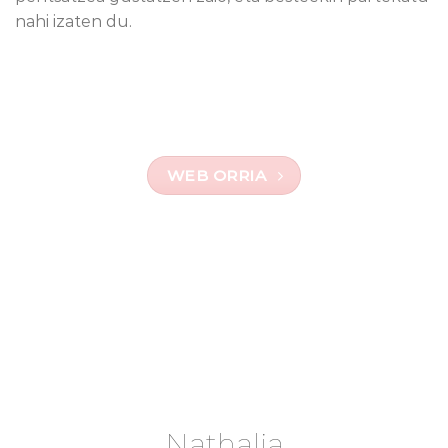
nahi izaten du.
WEB ORRIA
Nathalia