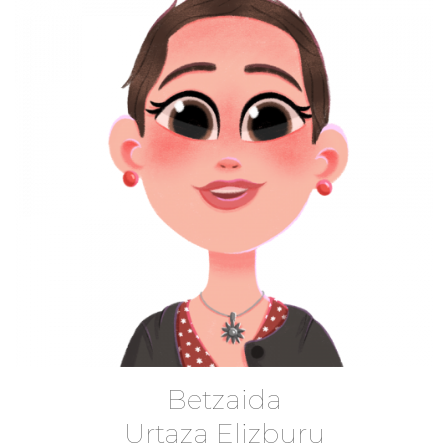
Betzaida
Urtaza Elizburu