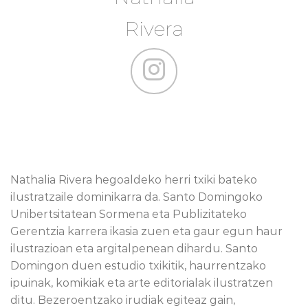
Rivera
Nathalia Rivera hegoaldeko herri txiki bateko
ilustratzaile dominikarra da. Santo Domingoko
Unibertsitatean Sormena eta Publizitateko
Gerentzia karrera ikasia zuen eta gaur egun haur
ilustrazioan eta argitalpenean dihardu. Santo
Domingon duen estudio txikitik, haurrentzako
ipuinak, komikiak eta arte editorialak ilustratzen
ditu. Bezeroentzako irudiak egiteaz gain,