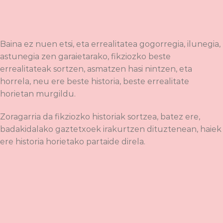
Baina ez nuen etsi, eta errealitatea gogorregia, ilunegia,
astunegia zen garaietarako, fikziozko beste
errealitateak sortzen, asmatzen hasi nintzen, eta
horrela, neu ere beste historia, beste errealitate
horietan murgildu.
Zoragarria da fikziozko historiak sortzea, batez ere,
badakidalako gaztetxoek irakurtzen dituztenean, haiek
ere historia horietako partaide direla.