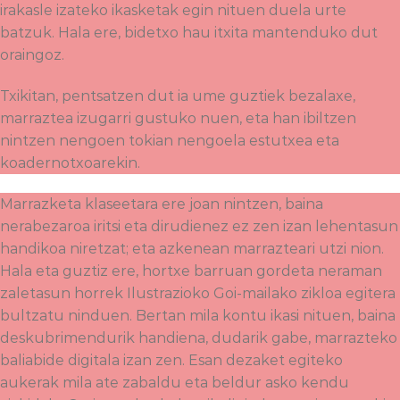
irakasle izateko ikasketak egin nituen duela urte
batzuk. Hala ere, bidetxo hau itxita mantenduko dut
oraingoz.
Txikitan, pentsatzen dut ia ume guztiek bezalaxe,
marraztea izugarri gustuko nuen, eta han ibiltzen
nintzen nengoen tokian nengoela estutxea eta
koadernotxoarekin.
Marrazketa klaseetara ere joan nintzen, baina
nerabezaroa iritsi eta dirudienez ez zen izan lehentasun
handikoa niretzat; eta azkenean marrazteari utzi nion.
Hala eta guztiz ere, hortxe barruan gordeta neraman
zaletasun horrek Ilustrazioko Goi-mailako zikloa egitera
bultzatu ninduen. Bertan mila kontu ikasi nituen, baina
deskubrimendurik handiena, dudarik gabe, marrazteko
baliabide digitala izan zen. Esan dezaket egiteko
aukerak mila ate zabaldu eta beldur asko kendu