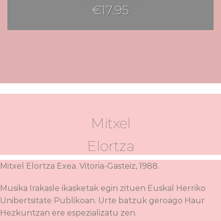
€
17.95
Mitxel
Elortza
Mitxel Elortza Exea. Vitoria-Gasteiz, 1988.
Musika Irakasle ikasketak egin zituen Euskal Herriko
Unibertsitate Publikoan. Urte batzuk geroago Haur
Hezkuntzan ere espezializatu zen.