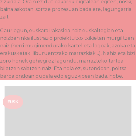
zizkidala. Orain ez dut bakarrik digitalean egiten, noski,
baina askotan, sortze prozesuan bada ere, lagungarria
zait.
Gaur egun, euskara irakaslea naiz euskaltegian eta
noizbehinka ilustrazio proiektutxo txikietan murgiltzen
naiz (herri mugimendurako kartel eta logoak, azoka eta
erakusketak, liburuentzako marrazkiak…). Nahiz eta bizi
zoro honek gehiegi ez lagundu, marrazteko tartea
bilatzen saiatzen naiz. Eta nola ez, sutondoan, poltsa
beroa ondoan dudala edo eguzkipean bada, hobe.
EUSK