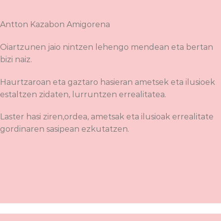
Antton Kazabon Amigorena
Oiartzunen jaio nintzen lehengo mendean eta bertan
bizi naiz.
Haurtzaroan eta gaztaro hasieran ametsek eta ilusioek
estaltzen zidaten, lurruntzen errealitatea.
Laster hasi ziren,ordea, ametsak eta ilusioak errealitate
gordinaren sasipean ezkutatzen.