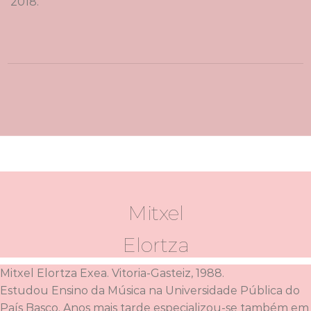
2018.
Mitxel
Elortza
Mitxel Elortza Exea. Vitoria-Gasteiz, 1988.
Estudou Ensino da Música na Universidade Pública do
País Basco. Anos mais tarde especializou-se também em