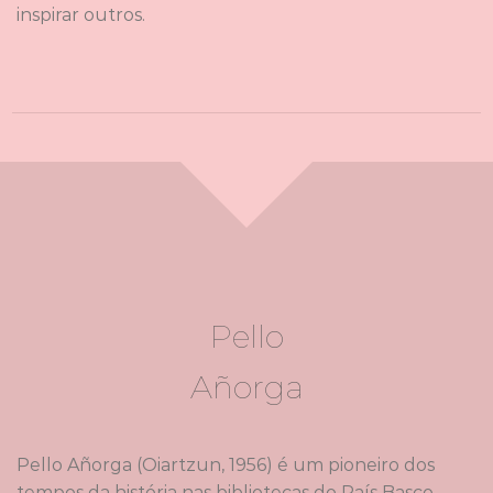
inspirar outros.
Pello
Añorga
Pello Añorga (Oiartzun, 1956) é um pioneiro dos
tempos da história nas bibliotecas do País Basco,