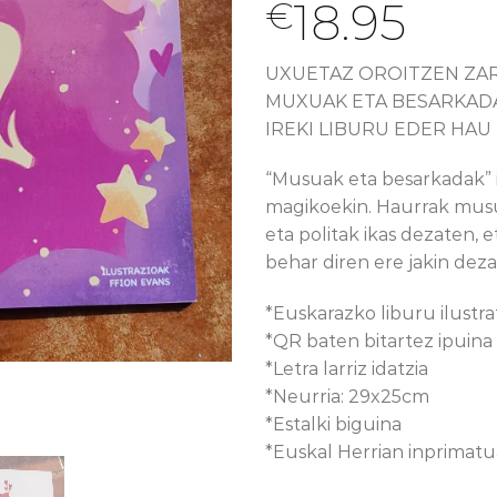
18.95
€
UXUETAZ OROITZEN ZA
MUXUAK ETA BESARKADA
IREKI LIBURU EDER HAU
“Musuak eta besarkadak” i
magikoekin. Haurrak mus
eta politak ikas dezaten, 
behar diren ere jakin deza
*Euskarazko liburu ilustr
*QR baten bitartez ipuina
*Letra larriz idatzia
*Neurria: 29x25cm
*Estalki biguina
*Euskal Herrian inprimatu