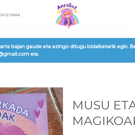
OKIZUNAK
rarte bajan gaude eta ezingo ditugu bidalketarik egin. B
0@gmail.com era.
MUSU ET
MAGIKOA