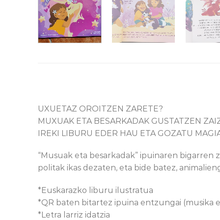
UXUETAZ OROITZEN ZARETE?
MUXUAK ETA BESARKADAK GUSTATZEN ZAI
IREKI LIBURU EDER HAU ETA GOZATU MAGIA
“Musuak eta besarkadak” ipuinaren bigarren z
politak ikas dezaten, eta bide batez, animalie
*Euskarazko liburu ilustratua
*QR baten bitartez ipuina entzungai (musika e
*Letra larriz idatzia