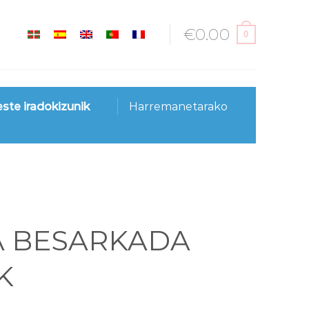
€
0.00
0
este iradokizunik
Harremanetarako
A BESARKADA
K