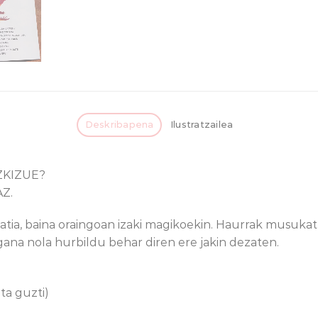
Deskribapena
Ilustratzailea
ZKIZUE?
Z.
atia, baina oraingoan izaki magikoekin. Haurrak musuk
ngana nola hurbildu behar diren ere jakin dezaten.
ta guzti)