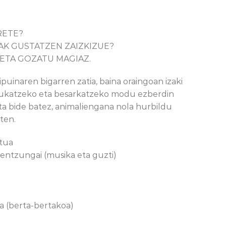
RETE?
K GUSTATZEN ZAIZKIZUE?
 ETA GOZATU MAGIAZ.
puinaren bigarren zatia, baina oraingoan izaki
ukatzeko eta besarkatzeko modu ezberdin
eta bide batez, animaliengana nola hurbildu
ten.
atua
 entzungai (musika eta guzti)
a (berta-bertakoa)