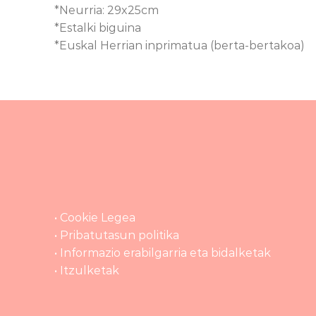
*Neurria: 29x25cm
*Estalki biguina
*Euskal Herrian inprimatua (berta-bertakoa)
• Cookie Legea
• Pribatutasun politika
• Informazio erabilgarria eta bidalketak
• Itzulketak