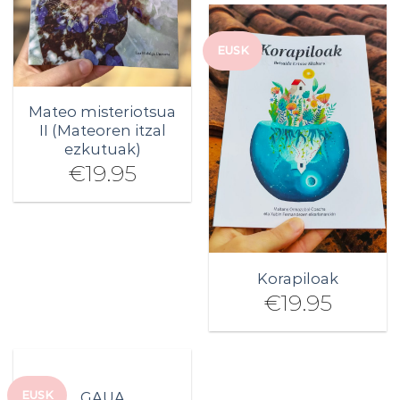
EUSK
Mateo misteriotsua
II (Mateoren itzal
ezkutuak)
€
19.95
Korapiloak
€
19.95
EUSK
GAUA