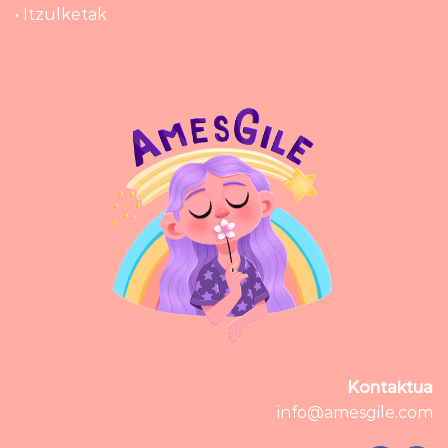
• Itzulketak
Kontaktua
info@amesgile.com