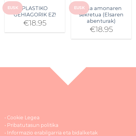
PLASTIKO
Ilma amonaren
EUSK
EUSK
GEHIAGORIK EZ!
sekretua (Elsaren
abenturak)
€
18.95
€
18.95
• Cookie Legea
• Pribatutasun politika
• Informazio erabilgarria eta bidalketak