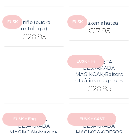
Zuriñe (euskal
EUSK
EUSK
Unaxen ahatea
mitologia)
€
17.95
€
20.95
MUSU ETA
EUSK + Fr
BESARKADA
MAGIKOAK/Baisers
et câlins magiques
€
20.95
AGORTUTA
MUSU ETA
MUSU ETA
EUSK + Eng
EUSK + CAST
BESARKADA
BESARKADA
MAGIKOAK/Magical
MAGIKOAK/BESOS