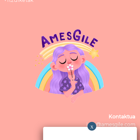
• Itzulketak
Kontaktua
info@amesgile.com