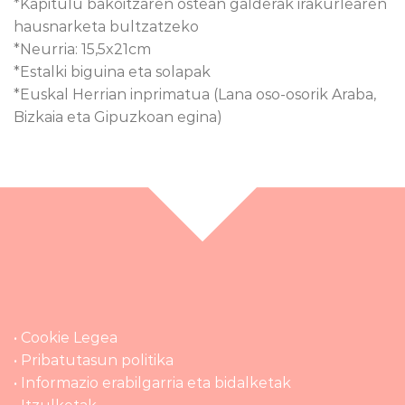
*Kapitulu bakoitzaren ostean galderak irakurlearen
hausnarketa bultzatzeko
*Neurria: 15,5x21cm
*Estalki biguina eta solapak
*Euskal Herrian inprimatua (Lana oso-osorik Araba,
Bizkaia eta Gipuzkoan egina)
• Cookie Legea
• Pribatutasun politika
• Informazio erabilgarria eta bidalketak