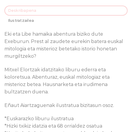
Deskribapena
Ilustratzailea
Eki eta Libe hamaika abentura biziko dute
Exeburun. Prest al zaudete eurekin batera euskal
mitologia eta misterioz betetako istorio honetan
murgiltzeko?
Mitxel Elortzak idatzitako liburu ederra eta
koloretsua. Abenturaz, euskal mitologiaz eta
misterioz betea. Hausnarketa eta irudimena
bultzatzen duena.
Eñaut Aiartzaguenak ilustratua bizitasun osoz.
*Euskarazko liburu ilustratua
*Hizki txikiz idatzia eta 68 orrialdez osatua