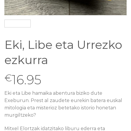
Eki, Libe eta Urrezko
ezkurra
16.95
€
Eki eta Libe hamaika abentura biziko dute
Exeburun. Prest al zaudete eurekin batera euskal
mitologia eta misterioz betetako istorio honetan
murgiltzeko?
Mitxel Elortzak idatzitako liburu ederra eta