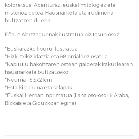
koloretsua. Abenturaz, euskal mitologiaz eta
misterioz betea. Hausnarketa eta irudimena
bultzatzen duena.
Eñaut Aiartzaguenak ilustratua bizitasun osoz.
*Euskarazko liburu ilustratua
*Hizki txikiz idatzia eta 68 orrialdez osatua
*Kapitulu bakoitzaren ostean galderak irakurlearen
hausnarketa bultzatzeko
*Neurria: 15,5x21cm
*Estalki biguina eta solapak
*Euskal Herrian inprimatua (Lana oso-osorik Araba,
Bizkaia eta Gipuzkoan egina)