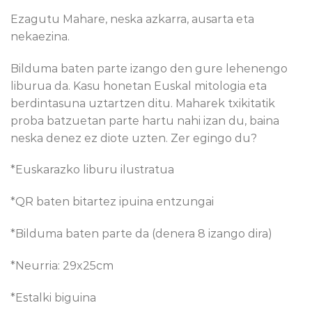
Ezagutu Mahare, neska azkarra, ausarta eta
nekaezina.
Bilduma baten parte izango den gure lehenengo
liburua da. Kasu honetan Euskal mitologia eta
berdintasuna uztartzen ditu. Maharek txikitatik
proba batzuetan parte hartu nahi izan du, baina
neska denez ez diote uzten. Zer egingo du?
*Euskarazko liburu ilustratua
*QR baten bitartez ipuina entzungai
*Bilduma baten parte da (denera 8 izango dira)
*Neurria: 29x25cm
*Estalki biguina