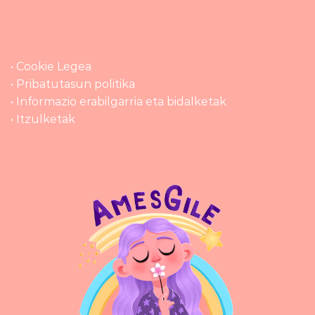
• Cookie Legea
• Pribatutasun politika
• Informazio erabilgarria eta bidalketak
• Itzulketak