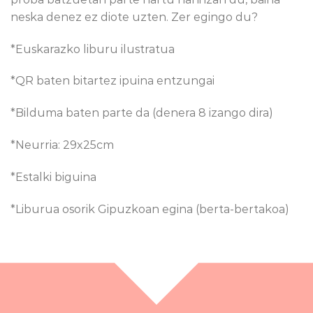
neska denez ez diote uzten. Zer egingo du?
*Euskarazko liburu ilustratua
*QR baten bitartez ipuina entzungai
*Bilduma baten parte da (denera 8 izango dira)
*Neurria: 29x25cm
*Estalki biguina
*Liburua osorik Gipuzkoan egina (berta-bertakoa)