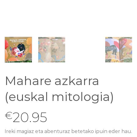
Mahare azkarra
(euskal mitologia)
20.95
€
Ireki magiaz eta abenturaz betetako ipuin eder hau.