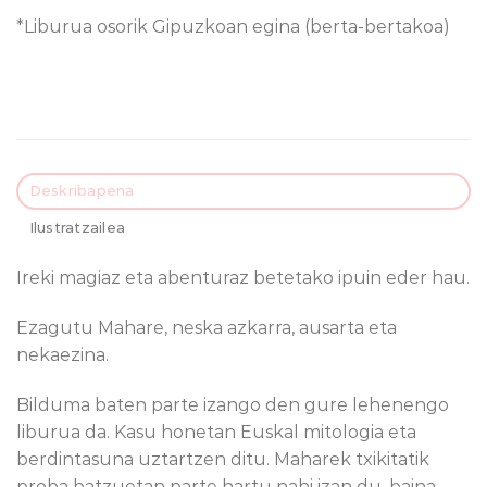
*Liburua osorik Gipuzkoan egina (berta-bertakoa)
Deskribapena
Ilustratzailea
Ireki magiaz eta abenturaz betetako ipuin eder hau.
Ezagutu Mahare, neska azkarra, ausarta eta
nekaezina.
Bilduma baten parte izango den gure lehenengo
liburua da. Kasu honetan Euskal mitologia eta
berdintasuna uztartzen ditu. Maharek txikitatik
proba batzuetan parte hartu nahi izan du, baina