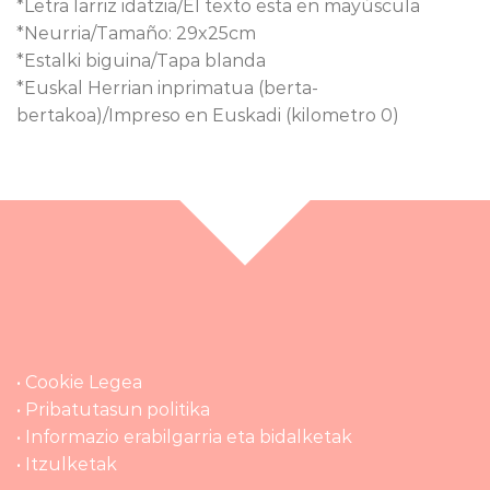
*Letra larriz idatzia/El texto esta en mayúscula
*Neurria/Tamaño: 29x25cm
*Estalki biguina/Tapa blanda
*Euskal Herrian inprimatua (berta-
bertakoa)/Impreso en Euskadi (kilometro 0)
• Cookie Legea
• Pribatutasun politika
• Informazio erabilgarria eta bidalketak
• Itzulketak