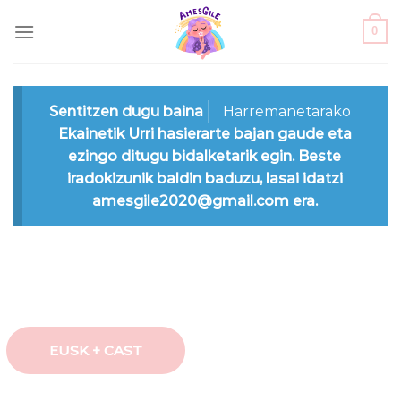
Skip
0
to
content
Sentitzen dugu baina
Harremanetarako
Ekainetik Urri hasierarte bajan gaude eta
ezingo ditugu bidalketarik egin. Beste
iradokizunik baldin baduzu, lasai idatzi
amesgile2020@gmail.com era.
EUSK + CAST