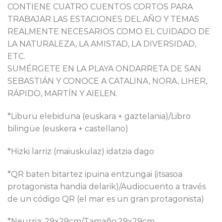
CONTIENE CUATRO CUENTOS CORTOS PARA
TRABAJAR LAS ESTACIONES DEL AÑO Y TEMAS
REALMENTE NECESARIOS COMO EL CUIDADO DE
LA NATURALEZA, LA AMISTAD, LA DIVERSIDAD,
ETC.
SUMÉRGETE EN LA PLAYA ONDARRETA DE SAN
SEBASTIÁN Y CONOCE A CATALINA, NORA, LIHER,
RÁPIDO, MARTÍN Y AIELEN.
*Liburu elebiduna (euskara + gaztelania)/Libro
bilingüe (euskera + castellano)
*Hizki larriz (maiuskulaz) idatzia dago
*QR baten bitartez ipuina entzungai (itsasoa
protagonista handia delarik)/Audiocuento a través
de un código QR (el mar es un gran protagonista)
*Neurria: 29x29cm/Tamaño:29x29cm