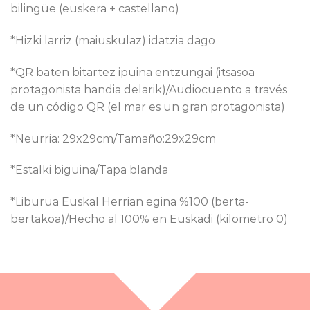
bilingüe (euskera + castellano)
*Hizki larriz (maiuskulaz) idatzia dago
*QR baten bitartez ipuina entzungai (itsasoa
protagonista handia delarik)/Audiocuento a través
de un código QR (el mar es un gran protagonista)
*Neurria: 29x29cm/Tamaño:29x29cm
*Estalki biguina/Tapa blanda
*Liburua Euskal Herrian egina %100 (berta-
bertakoa)/Hecho al 100% en Euskadi (kilometro 0)