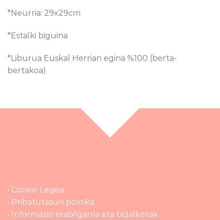
*Neurria: 29x29cm
*Estalki biguina
*Liburua Euskal Herrian egina %100 (berta-
bertakoa)
• Cookie Legea
• Pribatutasun politika
• Informazio erabilgarria eta bidalketak