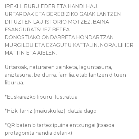
IREKI LIBURU EDER ETA HANDI HAU.
URTAROAK ETA BEREBIZIKO GAIAK LANTZEN
DITUZTEN LAU ISTORIO MOTZEZ, BAINA
ESANGURATSUEZ BETEA.
DONOSTIAKO ONDARRETA HONDARTZAN
MURGILDU ETA EZAGUTU KATTALIN, NORA, LIHER,
MATTIN ETA AIELEN.
Urtaroak, naturaren zainketa, laguntasuna,
aniztasuna, beldurra, familia, etab lantzen dituen
liburua.
*Euskarazko liburu ilustratua
*Hizki larriz (maiuskulaz) idatzia dago
*QR baten bitartez ipuina entzungai (itsasoa
protagonita handia delarik)