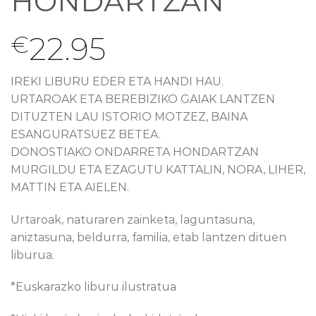
HONDARTZAN
22.95
€
IREKI LIBURU EDER ETA HANDI HAU.
URTAROAK ETA BEREBIZIKO GAIAK LANTZEN
DITUZTEN LAU ISTORIO MOTZEZ, BAINA
ESANGURATSUEZ BETEA.
DONOSTIAKO ONDARRETA HONDARTZAN
MURGILDU ETA EZAGUTU KATTALIN, NORA, LIHER,
MATTIN ETA AIELEN.
Urtaroak, naturaren zainketa, laguntasuna,
aniztasuna, beldurra, familia, etab lantzen dituen
liburua.
*Euskarazko liburu ilustratua