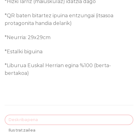
*Hizki larriz (maiuskulaz) idatzia dago
*QR baten bitartez ipuina entzungai (itsasoa
protagonita handia delarik)
*Neurria: 29x29cm
*Estalki biguina
*Liburua Euskal Herrian egina %100 (berta-
bertakoa)
Deskribapena
Ilustratzailea