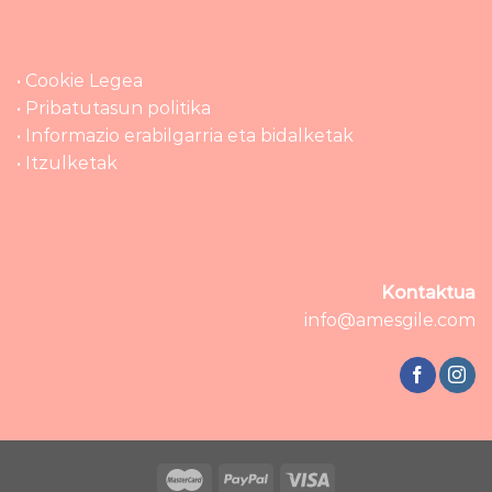
• Cookie Legea
• Pribatutasun politika
• Informazio erabilgarria eta bidalketak
• Itzulketak
Kontaktua
info@amesgile.com