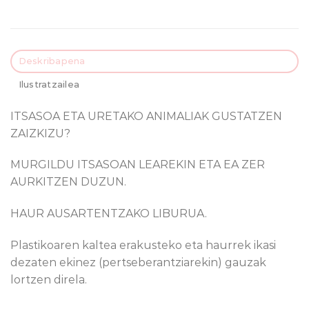
Deskribapena
Ilustratzailea
ITSASOA ETA URETAKO ANIMALIAK GUSTATZEN
ZAIZKIZU?
MURGILDU ITSASOAN LEAREKIN ETA EA ZER
AURKITZEN DUZUN.
HAUR AUSARTENTZAKO LIBURUA.
Plastikoaren kaltea erakusteko eta haurrek ikasi
dezaten ekinez (pertseberantziarekin) gauzak
lortzen direla.