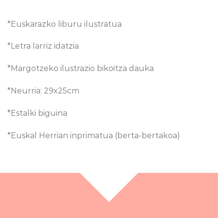
*Euskarazko liburu ilustratua
*Letra larriz idatzia
*Margotzeko ilustrazio bikoitza dauka
*Neurria: 29x25cm
*Estalki biguina
*Euskal Herrian inprimatua (berta-bertakoa)