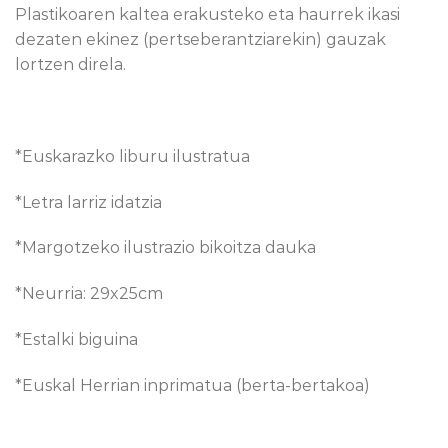
Plastikoaren kaltea erakusteko eta haurrek ikasi
dezaten ekinez (pertseberantziarekin) gauzak
lortzen direla.
*Euskarazko liburu ilustratua
*Letra larriz idatzia
*Margotzeko ilustrazio bikoitza dauka
*Neurria: 29x25cm
*Estalki biguina
*Euskal Herrian inprimatua (berta-bertakoa)