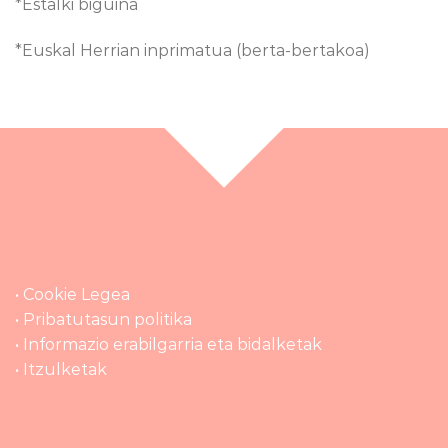
*Estalki biguina
*Euskal Herrian inprimatua (berta-bertakoa)
• Cookie Legea
• Pribatutasun politika
• Informazio erabilgarria eta bidalketak
• Itzulketak