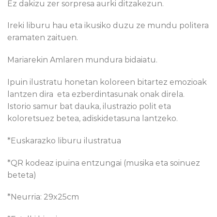
Ez dakizu zer sorpresa aurki ditzakezun.
Ireki liburu hau eta ikusiko duzu ze mundu politera
eramaten zaituen.
Mariarekin Amlaren mundura bidaiatu.
Ipuin ilustratu honetan koloreen bitartez emozioak
lantzen dira eta ezberdintasunak onak direla.
Istorio samur bat dauka, ilustrazio polit eta
koloretsuez betea, adiskidetasuna lantzeko.
*Euskarazko liburu ilustratua
*QR kodeaz ipuina entzungai (musika eta soinuez
beteta)
*Neurria: 29x25cm