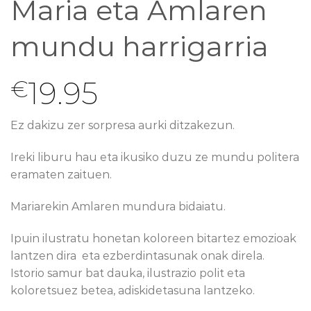
Maria eta Amlaren
mundu harrigarria
19.95
€
Ez dakizu zer sorpresa aurki ditzakezun.
Ireki liburu hau eta ikusiko duzu ze mundu politera
eramaten zaituen.
Mariarekin Amlaren mundura bidaiatu.
Ipuin ilustratu honetan koloreen bitartez emozioak
lantzen dira eta ezberdintasunak onak direla.
Istorio samur bat dauka, ilustrazio polit eta
koloretsuez betea, adiskidetasuna lantzeko.