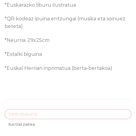
*Euskarazko liburu ilustratua
*QR kodeaz ipuina entzungai (musika eta soinuez
beteta)
*Neurria: 29x25cm
*Estalki biguina
*Euskal Herrian inprimatua (berta-bertakoa)
Deskribapena
Ilustratzailea