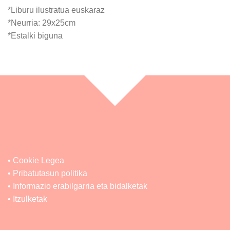
*Liburu ilustratua euskaraz
*Neurria: 29x25cm
*Estalki biguna
• Cookie Legea
• Pribatutasun politika
• Informazio erabilgarria eta bidalketak
• Itzulketak