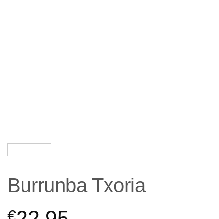
Burrunba Txoria
22.95
€