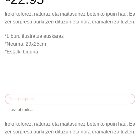
Ireki kolorez, naturaz eta maitasunez beteriko ipuin hau. Ea
zer sorpresa aurkitzen dituzun eta nora eramaten zaituzten.
*Liburu ilustratua euskaraz
*Neurria: 29x25cm
*Estalki biguna
Deskribapena
Ilustratzailea
Ireki kolorez, naturaz eta maitasunez beteriko ipuin hau. Ea
zer sorpresa aurkitzen dituzun eta nora eramaten zaituzten.