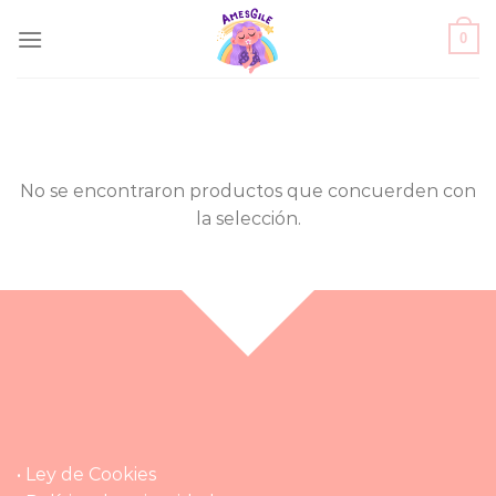
Saltar
0
al
contenido
No se encontraron productos que concuerden con
la selección.
• Ley de Cookies