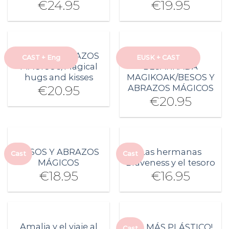
€
24.95
€
19.95
BESOS Y ABRAZOS
MUSU ETA
CAST + Eng
EUSK + CAST
MÁGICOS/Magical
BESARKADA
hugs and kisses
MAGIKOAK/BESOS Y
ABRAZOS MÁGICOS
€
20.95
€
20.95
BESOS Y ABRAZOS
Las hermanas
Cast
Cast
MÁGICOS
Braveness y el tesoro
€
18.95
€
16.95
Amalia y el viaje al
¡NO MÁS PLÁSTICO!
Cast