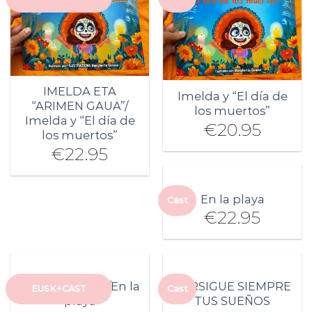
IMELDA ETA
Imelda y “El día de
“ARIMEN GAUA”/
los muertos”
Imelda y “El día de
€
20.95
los muertos”
€
22.95
En la playa
Cast
€
22.95
HONDARTZAN/En la
PERSIGUE SIEMPRE
EUSK+CAST
Cast
playa
TUS SUEÑOS