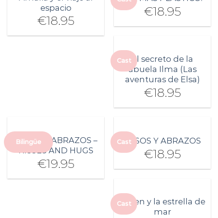
espacio
€
18.95
€
18.95
El secreto de la
Cast
abuela Ilma (Las
aventuras de Elsa)
€
18.95
BESOS Y ABRAZOS –
BESOS Y ABRAZOS
Bilingüe
Cast
KISSES AND HUGS
€
18.95
€
19.95
Malen y la estrella de
Cast
mar