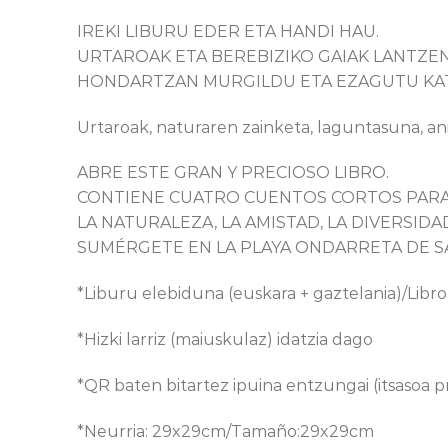
IREKI LIBURU EDER ETA HANDI HAU.
URTAROAK ETA BEREBIZIKO GAIAK LANTZE
HONDARTZAN MURGILDU ETA EZAGUTU KATTA
Urtaroak, naturaren zainketa, laguntasuna, ani
ABRE ESTE GRAN Y PRECIOSO LIBRO.
CONTIENE CUATRO CUENTOS CORTOS PARA 
LA NATURALEZA, LA AMISTAD, LA DIVERSIDAD
SUMÉRGETE EN LA PLAYA ONDARRETA DE SAN
*Liburu elebiduna (euskara + gaztelania)/Libro
*Hizki larriz (maiuskulaz) idatzia dago
*QR baten bitartez ipuina entzungai (itsasoa 
*Neurria: 29x29cm/Tamaño:29x29cm