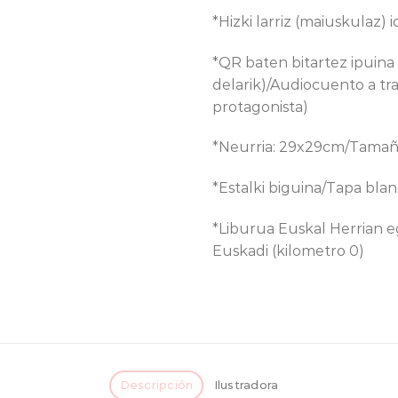
*Hizki larriz (maiuskulaz) 
*QR baten bitartez ipuina
delarik)/Audiocuento a tr
protagonista)
*Neurria: 29x29cm/Tama
*Estalki biguina/Tapa bla
*Liburua Euskal Herrian 
Euskadi (kilometro 0)
Descripción
Ilustradora