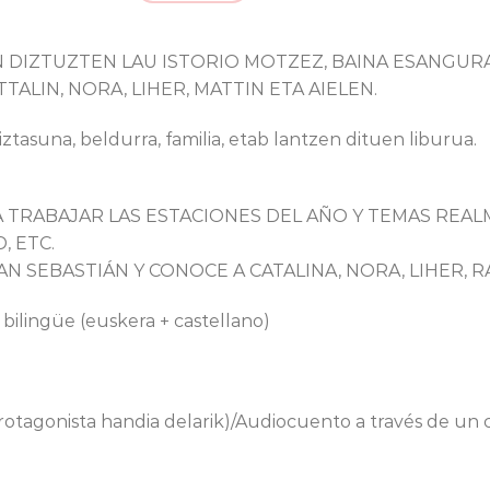
N DIZTUZTEN LAU ISTORIO MOTZEZ, BAINA ESANGU
LIN, NORA, LIHER, MATTIN ETA AIELEN.
ztasuna, beldurra, familia, etab lantzen dituen liburua.
TRABAJAR LAS ESTACIONES DEL AÑO Y TEMAS REA
, ETC.
 SEBASTIÁN Y CONOCE A CATALINA, NORA, LIHER, RÁ
 bilingüe (euskera + castellano)
protagonista handia delarik)/Audiocuento a través de un 