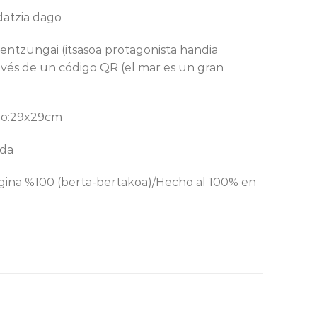
idatzia dago
 entzungai (itsasoa protagonista handia
avés de un código QR (el mar es un gran
ño:29x29cm
nda
egina %100 (berta-bertakoa)/Hecho al 100% en