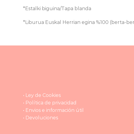
*Estalki biguina/Tapa blanda
*Liburua Euskal Herrian egina %100 (berta-be
• Ley de Cookies
• Política de privacidad
• Envios e información útil
• Devoluciones