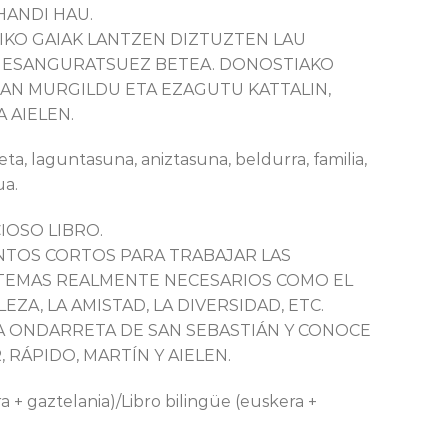
HANDI HAU.
IKO GAIAK LANTZEN DIZTUZTEN LAU
A ESANGURATSUEZ BETEA. DONOSTIAKO
N MURGILDU ETA EZAGUTU KATTALIN,
A AIELEN.
ta, laguntasuna, aniztasuna, beldurra, familia,
ua.
IOSO LIBRO.
TOS CORTOS PARA TRABAJAR LAS
 TEMAS REALMENTE NECESARIOS COMO EL
ZA, LA AMISTAD, LA DIVERSIDAD, ETC.
A ONDARRETA DE SAN SEBASTIÁN Y CONOCE
, RÁPIDO, MARTÍN Y AIELEN.
 + gaztelania)/Libro bilingüe (euskera +