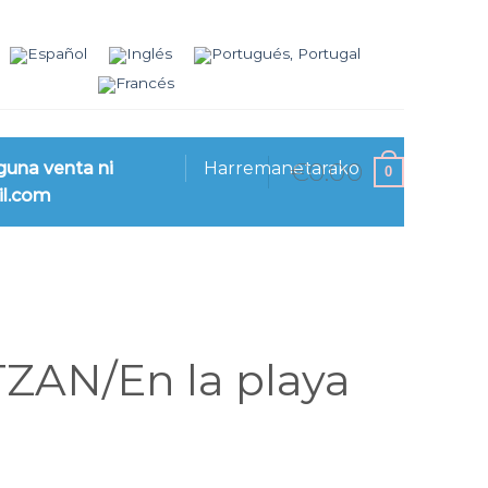
€
0.00
guna venta ni
Harremanetarako
0
il.com
AN/En la playa