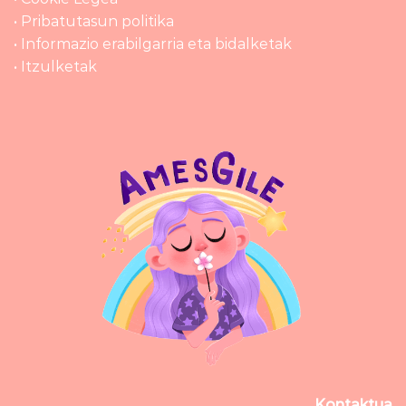
• Pribatutasun politika
• Informazio erabilgarria eta bidalketak
• Itzulketak
Kontaktua