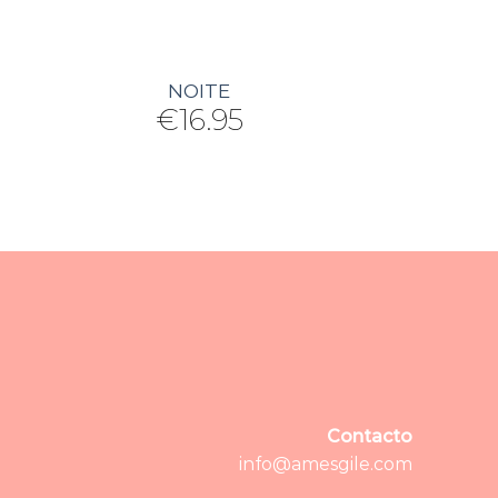
NOITE
€
16.95
Contacto
info@amesgile.com