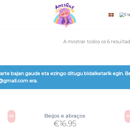
A mostrar todos os 6 resulta
rarte bajan gaude eta ezingo ditugu bidalketarik egin. B
0@gmail.com era.
Beijos e abraços
Pt
P
€
16.95