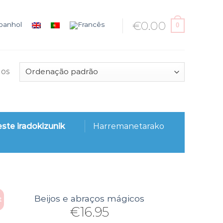
€
0.00
0
dos
este iradokizunik
Harremanetarako
Beijos e abraços mágicos
t
€
16.95