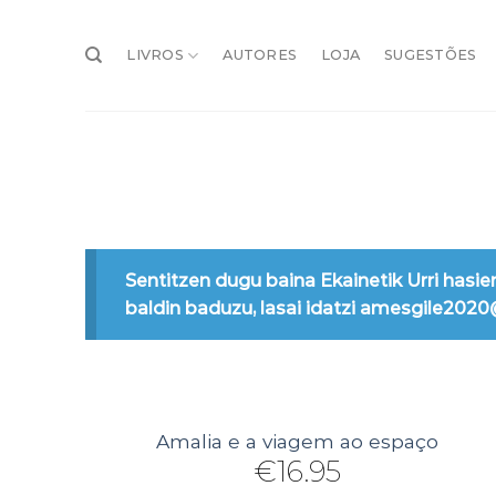
Skip
to
LIVROS
AUTORES
LOJA
SUGESTÕES
content
Sentitzen dugu baina Ekainetik Urri hasie
baldin baduzu, lasai idatzi amesgile202
Amalia e a viagem ao espaço
€
16.95