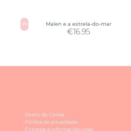
Malen e a estrela-do-mar
Pt
€
16.95
• Direito do Cookie
• Política de privacidade
• Entregas e informações úteis