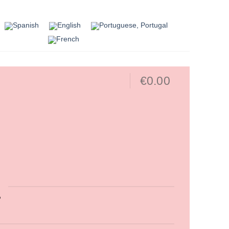
€
0.00
0
a