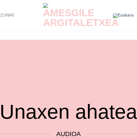
IZUNAK
Unaxen ahate
AUDIOA