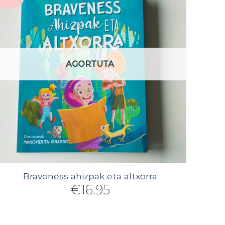
AGORTUTA
Braveness ahizpak eta altxorra
€
16.95