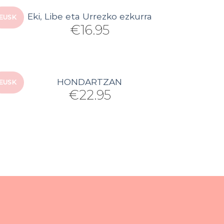
Eki, Libe eta Urrezko ezkurra
EUSK
€
16.95
HONDARTZAN
EUSK
€
22.95