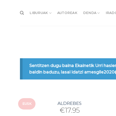
Skip
to
LIBURUAK
AUTOREAK
DENDA
IRAD
content
Sentitzen dugu baina Ekainetik Urri hasie
baldin baduzu, lasai idatzi amesgile202
ALDREBES
EUSK
€
17.95