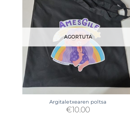
AGORTUTA
Argitaletxearen poltsa
€
10.00