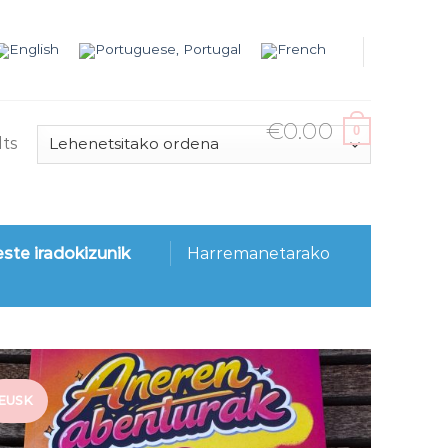
€
0.00
0
lts
este iradokizunik
Harremanetarako
EUSK