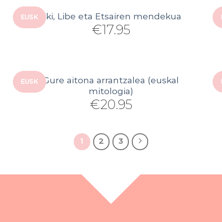
Eki, Libe eta Etsairen mendekua
EUSK
€
17.95
Gure aitona arrantzalea (euskal
EUSK
mitologia)
€
20.95
1
2
3