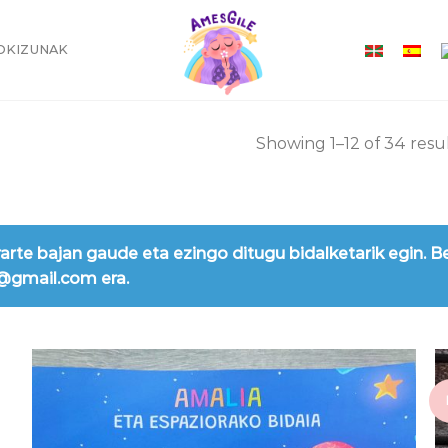
OKIZUNAK
Showing 1–12 of 34 resu
rarte bajan gaude eta ezingo ditugu bidalketarik egin. B
0@gmail.com era.