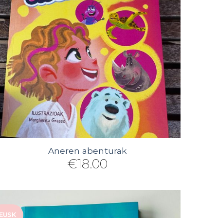
Aneren abenturak
€
18.00
EUSK